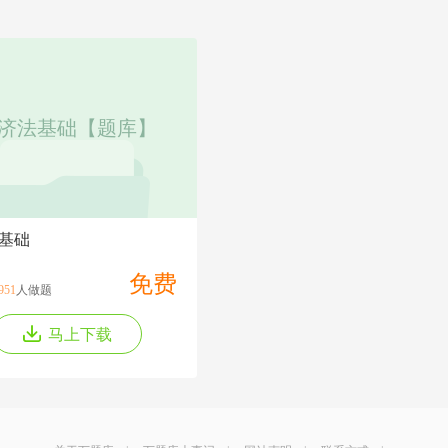
济法基础【题库】
基础
免费
951
人做题
马上下载