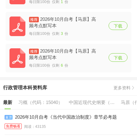
每日限100份 仅剩
1
份
2026年10月自考【马原】高
频考点默写本
下载
每日限100份 仅剩
3
份
2026年10月自考【马原】高
频考点默写本
下载
每日限100份 仅剩
6
份
行政管理本科资料库
更多资料
最新
习概（代码：15040）
中国近现代史纲要（代
马原（代
码:15043）
2026年10月自考《当代中国政治制度》章节必考题
免费畅看
阅读：43135