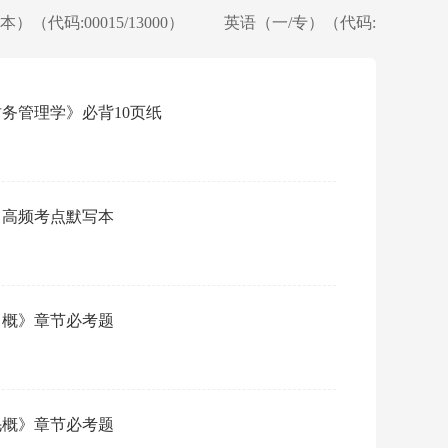
）（代码:00015/13000）
英语（一/专）（代码:00012/131
《财务管理学》必背10页纸
阅读：
概】高频考点默写本
·
2
权威
《习概》章节必考题
·
2
最新
《毛概》章节必考题
·
2