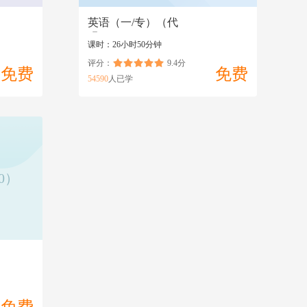
英语（一/专）（代
码:00012/13124）
课时：26小时50分钟
评分：
9.4分
免费
免费
54590
人已学
0）