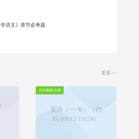
必刷
《大学语文》章节必考题
阅读：
更多>>
2026最新大纲
）
英语（一/专）（代
码:00012/13124）
）